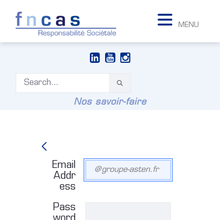
MENU
Nos savoir-faire
Sign In
Sign In
Email
Addr
ess
Pass
word