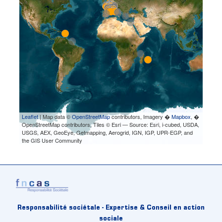
Leaflet
| Map data ©
OpenStreetMap
contributors, Imagery �
Mapbox
, �
OpenStreetMap contributors, Tiles © Esri — Source: Esri, i-cubed, USDA,
USGS, AEX, GeoEye, Getmapping, Aerogrid, IGN, IGP, UPR-EGP, and
the GIS User Community
Responsabilité sociétale - Expertise & Conseil en action
sociale