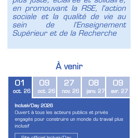
plus juste, éclairée et solidaire,
en promouvant la RSE, l'action
sociale et la qualité de vie au
sein de l’Enseignement
Supérieur et de la Recherche
À venir
01
09
27
08
09
oct. 26
oct. 26
nov. 26
janv. 27
avr. 27
Inclusiv'Day 2026
Ouvert à tous les acteurs publics et privés
engagés pour construire un monde du travail plus
inclusif