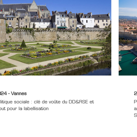
24 - Vannes
2
litique sociale : clé de voûte du DD&RSE et
P
out pour la labellisation
a
S