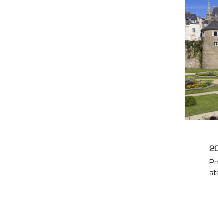
20
Po
at