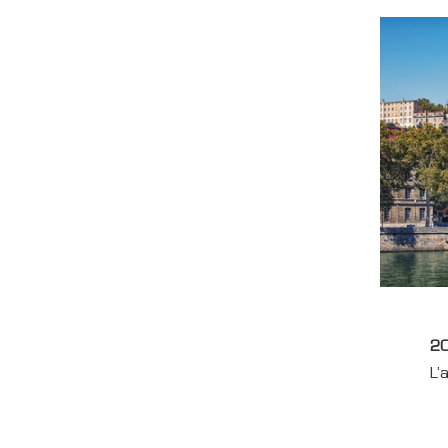
20
L’