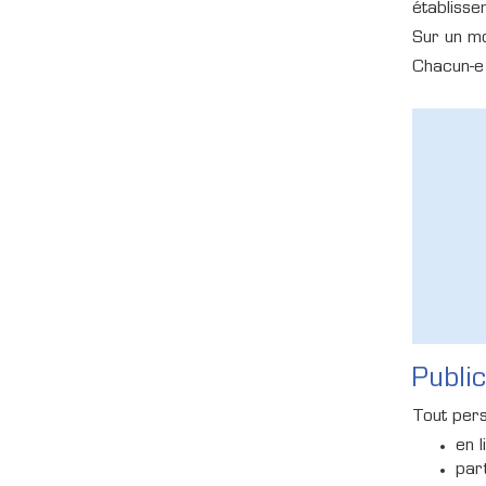
établisse
Sur un mo
Chacun-e 
Publi
Tout pers
en l
par