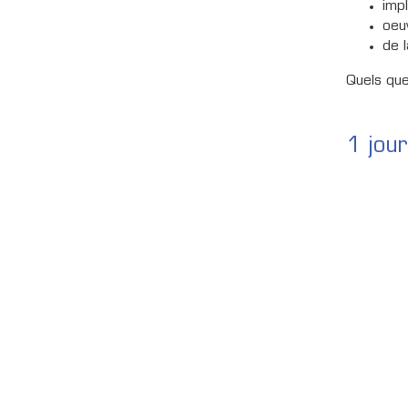
imp
oeu
de 
Quels que
1 jour