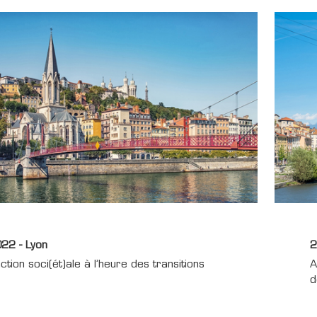
22 - Lyon
2
action soci(ét)ale à l’heure des transitions
A
d