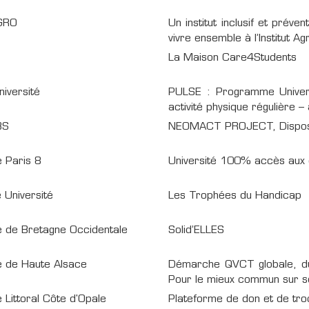
AGRO
Un institut inclusif et prév
vivre ensemble à l’Institut Ag
La Maison Care4Students
iversité
PULSE : Programme Univers
activité physique régulière –
BS
NEOMACT PROJECT, Disposit
é Paris 8
Université 100% accès aux 
 Université
Les Trophées du Handicap
é de Bretagne Occidentale
Solid’ELLES
é de Haute Alsace
Démarche QVCT globale, dura
Pour le mieux commun sur 
é Littoral Côte d'Opale
Plateforme de don et de tr