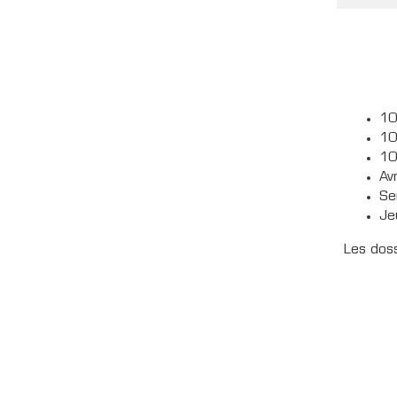
10
10
10
Av
Se
Je
Les doss