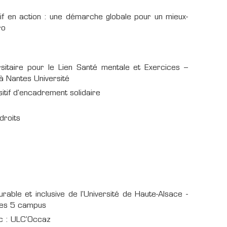
entif en action : une démarche globale pour un mieux-
ro
itaire pour le Lien Santé mentale et Exercices –
 à Nantes Université
if d'encadrement solidaire
droits
ble et inclusive de l'Université de Haute-Alsace -
ses 5 campus
oc : ULC'Occaz