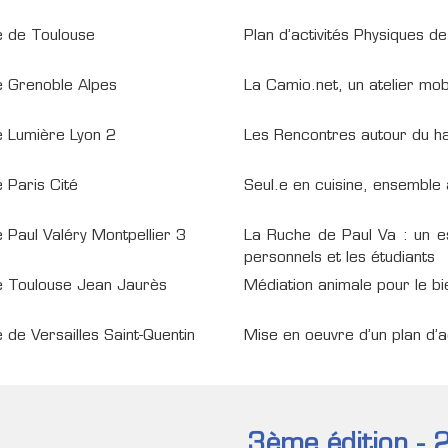
é de Toulouse
Plan d’activités Physiques d
é Grenoble Alpes
La Camio.net, un atelier mob
é Lumière Lyon 2
Les Rencontres autour du ha
é Paris Cité
Seul.e en cuisine, ensemble 
é Paul Valéry Montpellier 3
La Ruche de Paul Va : un esp
personnels et les étudiants
té Toulouse Jean Jaurès
Médiation animale pour le bi
é de Versailles Saint-Quentin
Mise en oeuvre d’un plan d’a
3ème édition -