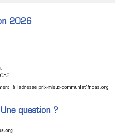
tion 2026
t
FNCAS
ement, à l'adresse prix-mieux-commun[at]fncas.org
 Une question ?
as.org