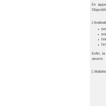
En appel
Objecti
L’évalua
so
so
l’
l’
Enfin, l
œuvre.
L'établ