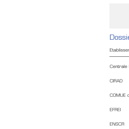
Dossi
Etabliss
Centrale
CIRAD
COMUE d
EFREI
ENSCR