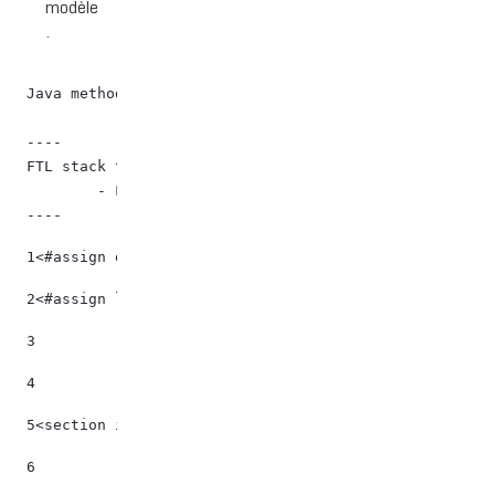
modèle
.
Java method "com.sun.proxy.$Proxy153.getFileEntryByUu
----

FTL stack trace ("~" means nesting-related):

	- Failed at: #assign fichier = dlFileService.getFi...  [in template "20097#20123#65110" at line 24, column 13]

----
1
<#assign dlFileService = serviceLocator.findService(
2
<#assign layoutService = serviceLocator.findService(
3
4
5
<section id="menuProjets" class=""> 
6