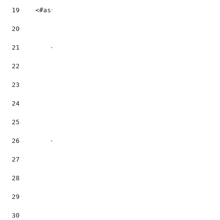
19
    <#assign lienpages = rootElement.selectNodes("/
20
21
        <#if (validator.isNotNull(illustration?trim
22
            <#assign imgJson = jsonFactoryUtil.crea
23
            <#assign groupe = imgJson.groupId?numbe
24
            <#assign fichier = dlFileService.getFil
25
            <#assign urlImg = "/documents/"+ imgJso
26
        <#else> 
27
            <#assign urlImg = "" > 
28
		</#if> 
29
30