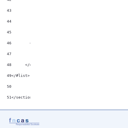
43
                   ${lienHash.title?trim} 
44
                </a> 
45
            </#if> 
46
        </#list> 
47
48
	</div> 
49
</#list> 
50
51
</section> 