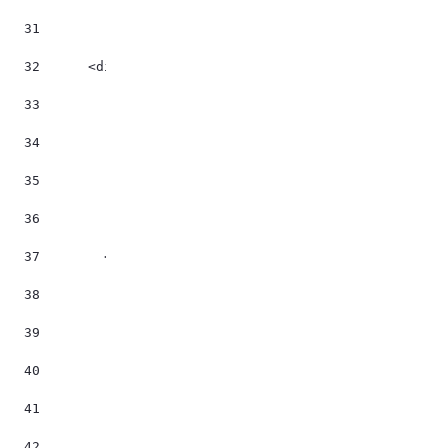
31
32
	<div class="projet"> 
33
       	<div class="illustr" > 
34
		    <img src="${urlImg!trim}" alt="P
35
		</div>   
36
37
        <#list lienpages as lienpage> 
38
            <#assign text = lienpage.elementText("d
39
            <#if text?trim!="">    
40
41
                <#assign url = layoutService.getLay
42
                <a href=".${url}" class="titrelien"