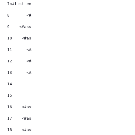
7
<#list entries as entry> 
8
	<#assign assetRenderer = entry.getAssetRende
9
    <#assign entryTitle = htmlUtil.escape(assetRende
10
    <#assign className = assetRenderer.getClassName
11
	<#assign journalArticle = assetRenderer.getA
12
	<#assign document = saxReaderUtil.read(journ
13
	<#assign rootElement = document.getRootEleme
14
15
16
    <#assign xPathSelector = saxReaderUtil.createXP
17
    <#assign illustration = xPathSelector.selectSin
18
    <#assign xPathSelector = saxReaderUtil.createXP