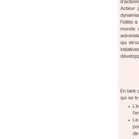
d’action
Acteur 
dynamis
Fidèle à
monde d
administ
qui str
initiat
développ
En tant
qui se tr
L’
l’
La
po
de