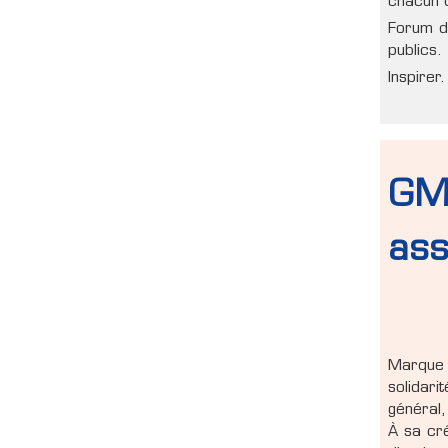
chacun d
Forum de
publics.
Inspirer
GM
as
Marque
solidar
général,
À sa cré