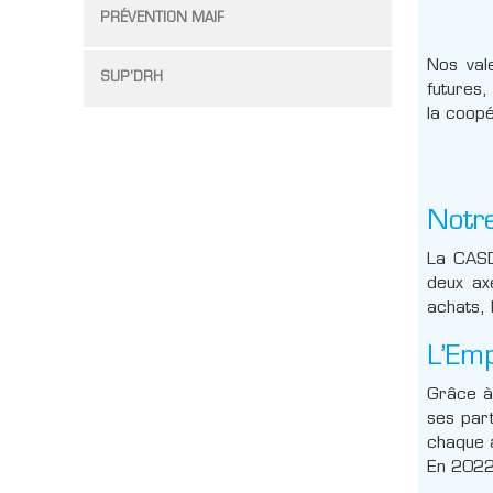
PRÉVENTION MAIF
Nos vale
SUP'DRH
futures,
la coopé
Notr
La CASD
deux ax
achats, 
L’Emp
Grâce à
ses part
chaque a
En 2022,