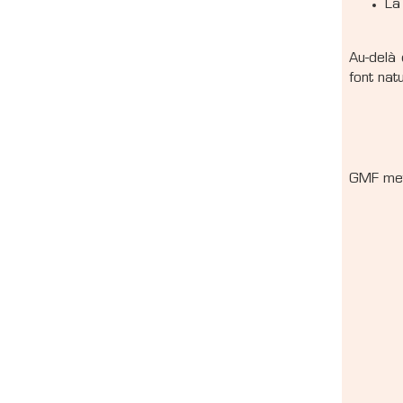
La
Au-delà 
font nat
GMF met 