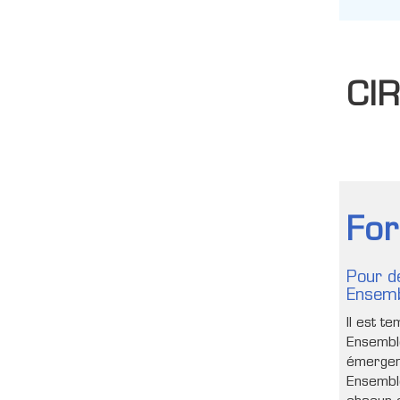
CI
Fo
Pour d
Ensemb
Il est t
Ensemble
émergen
Ensembl