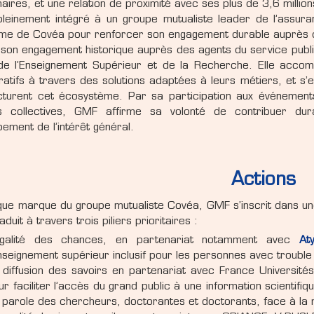
naires, et une relation de proximité avec ses plus de 3,6 million
pleinement intégré à un groupe mutualiste leader de l’assura
me de Covéa pour renforcer son engagement durable auprès d
 son engagement historique auprès des agents du service publi
e l’Enseignement Supérieur et de la Recherche. Elle accom
ratifs à travers des solutions adaptées à leurs métiers, et s
ucturent cet écosystème. Par sa participation aux événement
ives collectives, GMF affirme sa volonté de contribuer d
ement de l’intérêt général.
Actions
 que marque du groupe mutualiste Covéa, GMF s’inscrit dans u
aduit à travers trois piliers prioritaires :
égalité des chances, en partenariat notamment avec
At
enseignement supérieur inclusif pour les personnes avec troubl
 diffusion des savoirs en partenariat avec France Université
ur faciliter l’accès du grand public à une information scientifi
 parole des chercheurs, doctorantes et doctorants, face à la mu