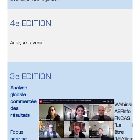
4e EDITION
Analyse à venir
3e EDITION
Analyse
globale
commentée
Webinaire
des
AEFInfo
résultats
FNCAS
"Le bie
Focus
être a
analyse
(télé)travail