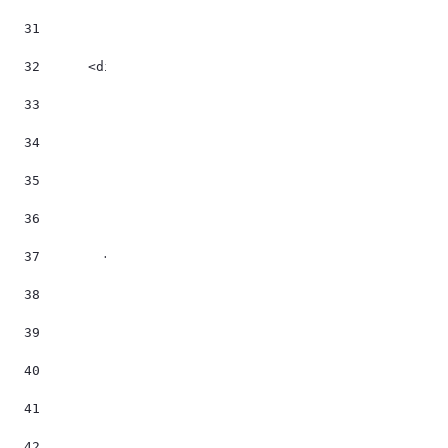
31
32
	<div class="projet"> 
33
       	<div class="illustr" > 
34
		    <img src="${urlImg!trim}" alt="P
35
		</div>   
36
37
        <#list lienpages as lienpage> 
38
            <#assign text = lienpage.elementText("d
39
            <#if text?trim!="">    
40
41
                <#assign url = layoutService.getLay
42
                <a href=".${url}" class="titrelien"