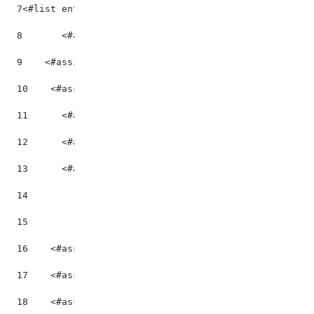
7
<#list entries as entry> 
8
	<#assign assetRenderer = entry.getAssetRende
9
    <#assign entryTitle = htmlUtil.escape(assetRende
10
    <#assign className = assetRenderer.getClassName
11
	<#assign journalArticle = assetRenderer.getA
12
	<#assign document = saxReaderUtil.read(journ
13
	<#assign rootElement = document.getRootEleme
14
15
16
    <#assign xPathSelector = saxReaderUtil.createXP
17
    <#assign illustration = xPathSelector.selectSin
18
    <#assign xPathSelector = saxReaderUtil.createXP