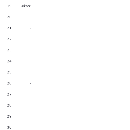
19
    <#assign lienpages = rootElement.selectNodes("/
20
21
        <#if (validator.isNotNull(illustration?trim
22
            <#assign imgJson = jsonFactoryUtil.crea
23
            <#assign groupe = imgJson.groupId?numbe
24
            <#assign fichier = dlFileService.getFil
25
            <#assign urlImg = "/documents/"+ imgJso
26
        <#else> 
27
            <#assign urlImg = "" > 
28
		</#if> 
29
30