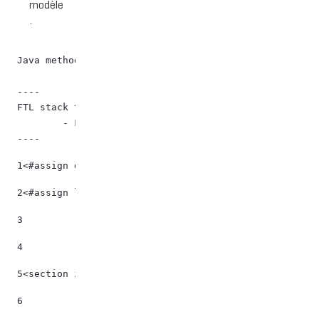
modèle
.
Java method "com.sun.proxy.$Proxy153.getFileEntryByUu
----

FTL stack trace ("~" means nesting-related):

	- Failed at: #assign fichier = dlFileService.getFi...  [in template "20097#20123#65110" at line 24, column 13]

----
1
<#assign dlFileService = serviceLocator.findService(
2
<#assign layoutService = serviceLocator.findService(
3
4
5
<section id="menuProjets" class=""> 
6