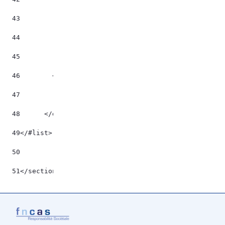
43
                   ${lienHash.title?trim} 
44
                </a> 
45
            </#if> 
46
        </#list> 
47
48
	</div> 
49
</#list> 
50
51
</section> 