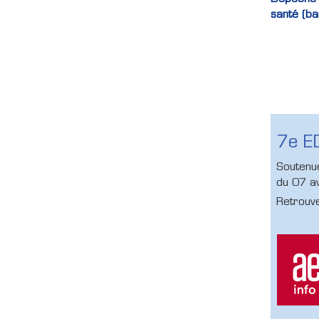
santé (b
7e E
Soutenue
du 07 av
Retrouvez