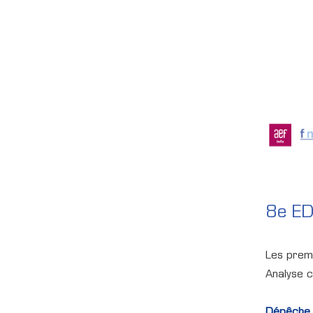
8e ED
Les premi
Analyse 
Dépêche A