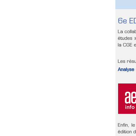
6e E
La colla
études »
la CGE e
Les résu
Analyse 
Enfin, l
édition 