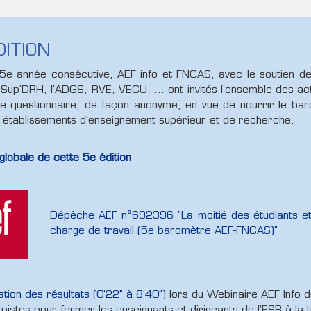
DITION
5e année consécutive, AEF info et FNCAS, avec le soutien de 
Sup’DRH, l'ADGS, RVE, VECU, … ont invités l’ensemble des ac
e questionnaire, de façon anonyme, en vue de nourrir le baro
 établissements d’enseignement supérieur et de recherche.
globale de cette 5e édition
Dépêche AEF n°692396 "La moitié des étudiants et d
charge de travail (5e baromètre AEF-FNCAS)"
tion des résultats (0'22" à 8'40")
lors du Webinaire AEF Info 
 pistes pour former les enseignants et dirigeants de l’ESR à la t