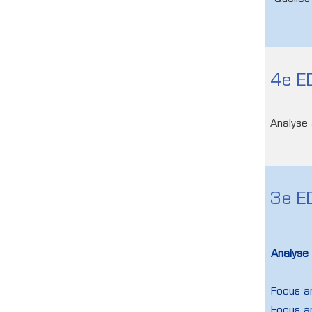
4e E
Analyse 
3e E
Analyse
Focus a
Focus an