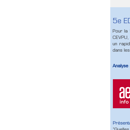
5e E
Pour la 
CEVPU, 
un rapid
dans les
Analyse 
Présenta
"Quelles